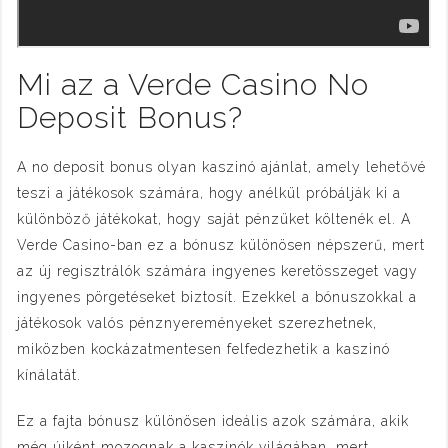
Mi az a Verde Casino No
Deposit Bonus?
A no deposit bonus olyan kaszinó ajánlat, amely lehetővé
teszi a játékosok számára, hogy anélkül próbálják ki a
különböző játékokat, hogy saját pénzüket költenék el. A
Verde Casino-ban ez a bónusz különösen népszerű, mert
az új regisztrálók számára ingyenes keretösszeget vagy
ingyenes pörgetéseket biztosít. Ezekkel a bónuszokkal a
játékosok valós pénznyereményeket szerezhetnek,
miközben kockázatmentesen felfedezhetik a kaszinó
kínálatát.
Ez a fajta bónusz különösen ideális azok számára, akik
még újként mozognak a kaszinók világában, mert