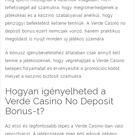
lehetőséget ad számukra, hogy megismerkedjenek a
játékokkal és a kaszinó szabályaival anélkül, hogy
pénzügyi befektetést kellene tenniük. A Verde Casino no
deposit bonus ezért nemcsak vonzó, hanem praktikus
megoldást is nyújt minden új játékos számára.
A bónusz igénybevételéhez általában csak annyit kell
tennie a játékosoknak, hogy végrehajtják a Verde Casino
belépés folyamatát és érvényesítik a promóciós kódot,
melyet a kaszinó biztosít számukra.
Hogyan igényelheted a
Verde Casino No Deposit
Bonus-t?
Az első és legfontosabb lépés a Verde Casino-ban való
regisztráció. A játékosoknak meg kell adniuk néhány