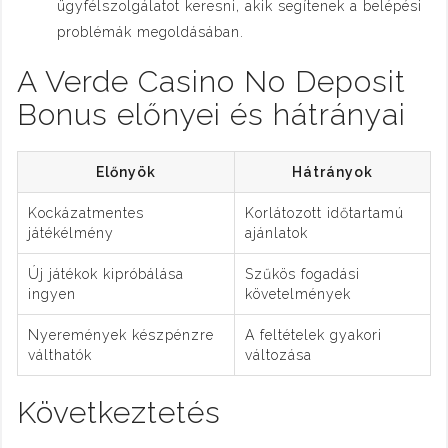
ügyfélszolgálatot keresni, akik segítenek a belépési
problémák megoldásában.
A Verde Casino No Deposit
Bonus előnyei és hátrányai
Előnyök
Hátrányok
Kockázatmentes
Korlátozott időtartamú
játékélmény
ajánlatok
Új játékok kipróbálása
Szűkös fogadási
ingyen
követelmények
Nyeremények készpénzre
A feltételek gyakori
válthatók
változása
Következtetés