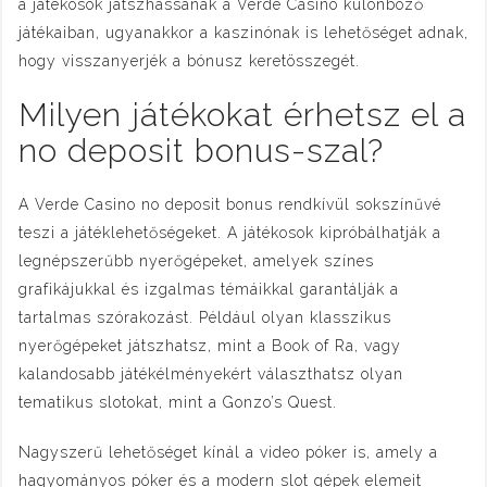
a játékosok játszhassanak a Verde Casino különböző
játékaiban, ugyanakkor a kaszinónak is lehetőséget adnak,
hogy visszanyerjék a bónusz keretösszegét.
Milyen játékokat érhetsz el a
no deposit bonus-szal?
A Verde Casino no deposit bonus rendkívül sokszínűvé
teszi a játéklehetőségeket. A játékosok kipróbálhatják a
legnépszerűbb nyerőgépeket, amelyek színes
grafikájukkal és izgalmas témáikkal garantálják a
tartalmas szórakozást. Például olyan klasszikus
nyerőgépeket játszhatsz, mint a Book of Ra, vagy
kalandosabb játékélményekért választhatsz olyan
tematikus slotokat, mint a Gonzo’s Quest.
Nagyszerű lehetőséget kínál a video póker is, amely a
hagyományos póker és a modern slot gépek elemeit