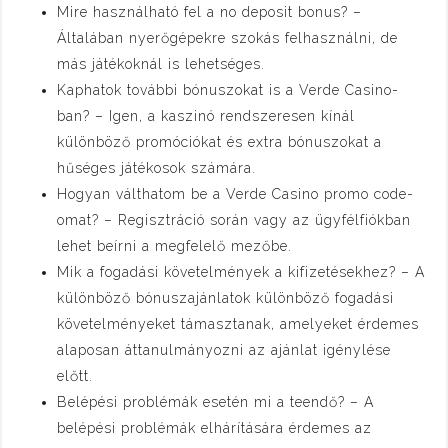
Mire használható fel a no deposit bonus? –
Általában nyerőgépekre szokás felhasználni, de
más játékoknál is lehetséges.
Kaphatok további bónuszokat is a Verde Casino-
ban? – Igen, a kaszinó rendszeresen kínál
különböző promóciókat és extra bónuszokat a
hűséges játékosok számára.
Hogyan válthatom be a Verde Casino promo code-
omat? – Regisztráció során vagy az ügyfélfiókban
lehet beírni a megfelelő mezőbe.
Mik a fogadási követelmények a kifizetésekhez? – A
különböző bónuszajánlatok különböző fogadási
követelményeket támasztanak, amelyeket érdemes
alaposan áttanulmányozni az ajánlat igénylése
előtt.
Belépési problémák esetén mi a teendő? – A
belépési problémák elhárítására érdemes az