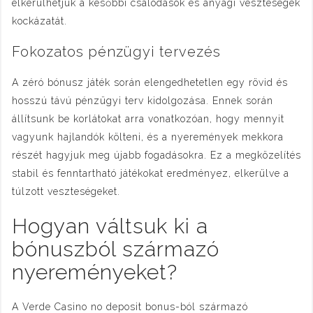
elkerülhetjük a későbbi csalódások és anyagi veszteségek
kockázatát.
Fokozatos pénzügyi tervezés
A zéró bónusz játék során elengedhetetlen egy rövid és
hosszú távú pénzügyi terv kidolgozása. Ennek során
állítsunk be korlátokat arra vonatkozóan, hogy mennyit
vagyunk hajlandók költeni, és a nyeremények mekkora
részét hagyjuk meg újabb fogadásokra. Ez a megközelítés
stabil és fenntartható játékokat eredményez, elkerülve a
túlzott veszteségeket.
Hogyan váltsuk ki a
bónuszból származó
nyereményeket?
A Verde Casino no deposit bonus-ból származó