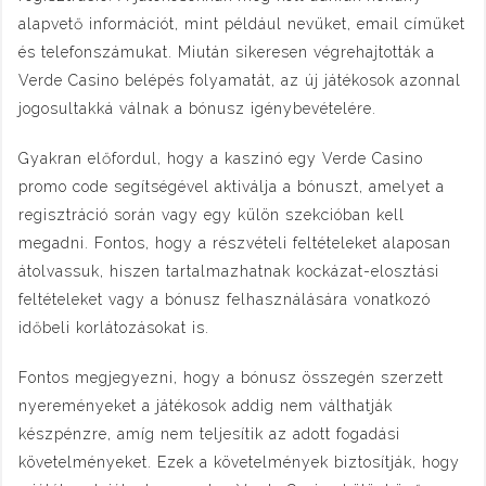
alapvető információt, mint például nevüket, email címüket
és telefonszámukat. Miután sikeresen végrehajtották a
Verde Casino belépés folyamatát, az új játékosok azonnal
jogosultakká válnak a bónusz igénybevételére.
Gyakran előfordul, hogy a kaszinó egy Verde Casino
promo code segítségével aktiválja a bónuszt, amelyet a
regisztráció során vagy egy külön szekcióban kell
megadni. Fontos, hogy a részvételi feltételeket alaposan
átolvassuk, hiszen tartalmazhatnak kockázat-elosztási
feltételeket vagy a bónusz felhasználására vonatkozó
időbeli korlátozásokat is.
Fontos megjegyezni, hogy a bónusz összegén szerzett
nyereményeket a játékosok addig nem válthatják
készpénzre, amíg nem teljesítik az adott fogadási
követelményeket. Ezek a követelmények biztosítják, hogy