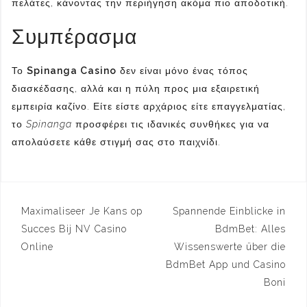
πελάτες, κάνοντας την περιήγηση ακόμα πιο αποδοτική.
Συμπέρασμα
Το
Spinanga Casino
δεν είναι μόνο ένας τόπος
διασκέδασης, αλλά και η πύλη προς μια εξαιρετική
εμπειρία καζίνο. Είτε είστε αρχάριος είτε επαγγελματίας,
το
Spinanga
προσφέρει τις ιδανικές συνθήκες για να
απολαύσετε κάθε στιγμή σας στο παιχνίδι.
Post
Maximaliseer Je Kans op
Spannende Einblicke in
navigation
Succes Bij NV Casino
BdmBet: Alles
Online
Wissenswerte über die
BdmBet App und Casino
Boni