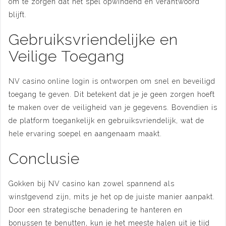
om te zorgen dat het spel opwindend én verantwoord
blijft.
Gebruiksvriendelijke en
Veilige Toegang
NV casino online login is ontworpen om snel en beveiligd
toegang te geven. Dit betekent dat je je geen zorgen hoeft
te maken over de veiligheid van je gegevens. Bovendien is
de platform toegankelijk en gebruiksvriendelijk, wat de
hele ervaring soepel en aangenaam maakt.
Conclusie
Gokken bij NV casino kan zowel spannend als
winstgevend zijn, mits je het op de juiste manier aanpakt.
Door een strategische benadering te hanteren en
bonussen te benutten, kun je het meeste halen uit je tijd