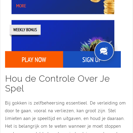
Hou de Controle Over Je
Spel
Bij gokken is zelfbeheersing essentieel. De verleiding om
door te gaan, vooral na verliezen, kan groot zijn. Stel
limieten aan je speeltijd en uitgaven, en houd je daaraan.
Het is belangrijk om te weten wanneer je moet stoppen