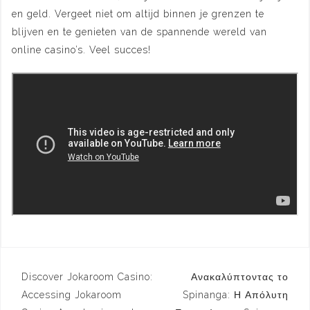
en geld. Vergeet niet om altijd binnen je grenzen te
blijven en te genieten van de spannende wereld van
online casino’s. Veel succes!
Post
Discover Jokaroom Casino:
Ανακαλύπτοντας το
navigation
Accessing Jokaroom
Spinanga: Η Απόλυτη