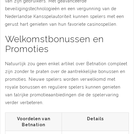
van zijn gebruikers. Met geavanceerde
beveiligingstechnologieën en een vergunning van de
Nederlandse Kansspelautoriteit kunnen spelers met een
gerust hart genieten van hun favoriete casinospellen.
Welkomstbonussen en
Promoties
Natuurlijk zou geen enkel artikel over Betnation compleet
zijn zonder te praten over de aantrekkelijke bonussen en
promoties. Nieuwe spelers worden verwelkomd met
royale bonussen en reguliere spelers kunnen genieten
van talrijke promotieaanbiedingen die de spelervaring
verder verbeteren.
Voordelen van
Details
Betnation