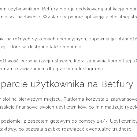
 użytkownikom, Betfury oferuje dedykowaną aplikację mobiln
iejsca na świecie. Wystarczy pobrać aplikację z oficjalnej str
ania na różnych systemach operacyjnych, zapewniając płynność
cji, które są dostępne także mobilnie.
możliwość personalizacji ustawień, która zapewnia komfort jej 
dealnym rozwiązaniem dla graczy na Instagrama.
parcie użytkownika na Betfury
stoi na pierwszym miejscu. Platforma korzysta z zaawansowa
sakcje finansowe swoich użytkowników, co minimalizuje ryzy
im poziomie, z zespołem gotowym do pomocy 24/7. Użytkownic
ntaktowy, co pozwala szybko rozwiązać ewentualne trudności.