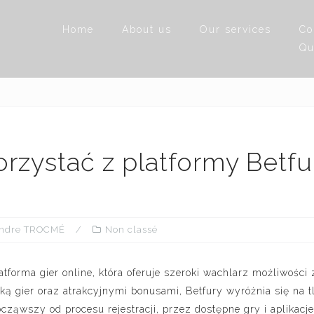
Home
About us
Our services
Co
Qu
orzystać z platformy Betf
andre TROCMÉ
Non classé
latforma gier online, która oferuje szeroki wachlarz możliwoś
teką gier oraz atrakcyjnymi bonusami, Betfury wyróżnia się na
ząwszy od procesu rejestracji, przez dostępne gry i aplikacje