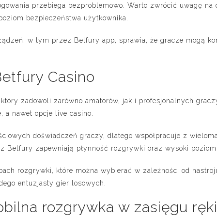
 logowania przebiega bezproblemowo. Warto zwrócić uwagę na 
 poziom bezpieczeństwa użytkownika.
ządzeń, w tym przez Betfury app, sprawia, że gracze mogą ko
Betfury Casino
, który zadowoli zarówno amatorów, jak i profesjonalnych grac
 a nawet opcje live casino.
kościowych doświadczeń graczy, dlatego współpracuje z wielo
z Betfury zapewniają płynność rozgrywki oraz wysoki poziom g
ch rozgrywki, które można wybierać w zależności od nastroju 
ego entuzjasty gier losowych.
obilna rozgrywka w zasięgu ręk