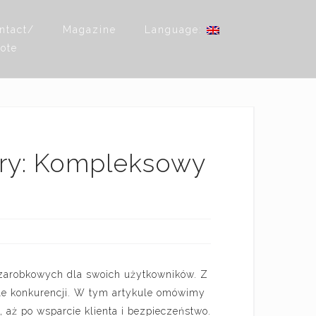
ntact/
Magazine
Language:
ote
ury: Kompleksowy
ci zarobkowych dla swoich użytkowników. Z
 tle konkurencji. W tym artykule omówimy
, aż po wsparcie klienta i bezpieczeństwo.