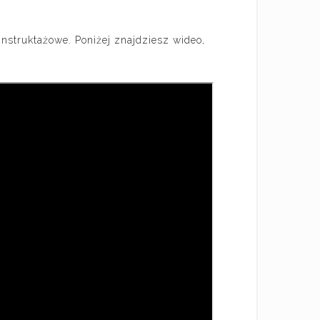
instruktażowe. Poniżej znajdziesz wideo,