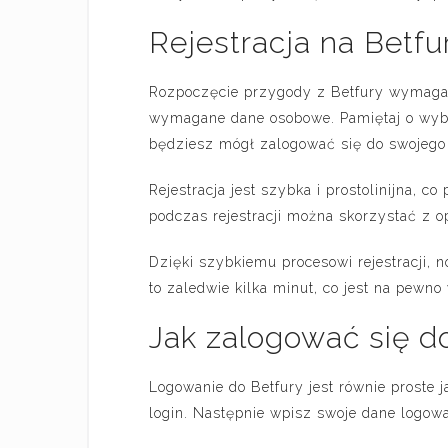
Rejestracja na Betfu
Rozpoczęcie przygody z Betfury wymaga pro
wymagane dane osobowe. Pamiętaj o wybra
będziesz mógł zalogować się do swojego 
Rejestracja jest szybka i prostolinijna, 
podczas rejestracji można skorzystać z 
Dzięki szybkiemu procesowi rejestracji, 
to zaledwie kilka minut, co jest na pew
Jak zalogować się d
Logowanie do Betfury jest równie proste j
login. Następnie wpisz swoje dane logowan