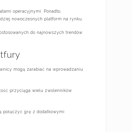
atami operacyjnymi. Ponadto,
dziej nowoczesnych platform na rynku.
dostosowanych do najnowszych trendów
tfury
kownicy mogą zarabiać na wprowadzaniu
stość przyciąga wielu zwolenników
cą połączyć grę z dodatkowymi