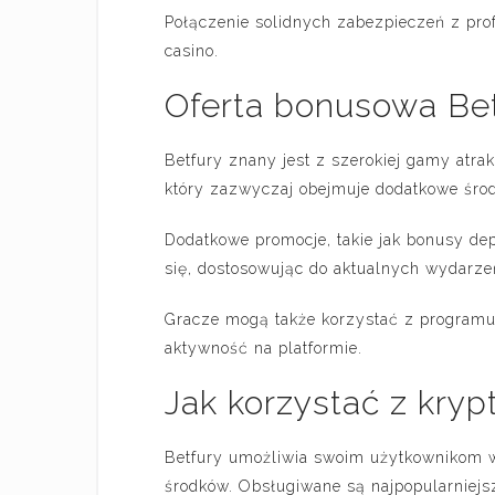
Połączenie solidnych zabezpieczeń z pro
casino.
Oferta bonusowa Bet
Betfury znany jest z szerokiej gamy atr
który zazwyczaj obejmuje dodatkowe środ
Dodatkowe promocje, takie jak bonusy de
się, dostosowując do aktualnych wydarze
Gracze mogą także korzystać z programu l
aktywność na platformie.
Jak korzystać z kryp
Betfury umożliwia swoim użytkownikom 
środków. Obsługiwane są najpopularniejsz