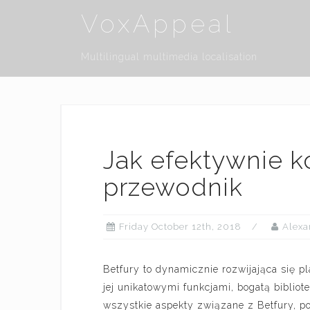
Skip
VoxAppeal
to
content
Multilingual multimedia localisation
Jak efektywnie k
przewodnik
Friday October 12th, 2018
Alex
Betfury to dynamicznie rozwijająca się p
jej unikatowymi funkcjami, bogatą biblio
wszystkie aspekty związane z Betfury, poc