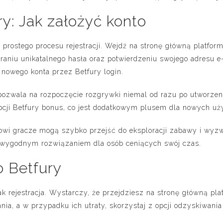
ry: Jak założyć konto
stego procesu rejestracji. Wejdź na stronę główną platformy, 
niu unikatalnego hasła oraz potwierdzeniu swojego adresu e-
nowego konta przez Betfury login.
co pozwala na rozpoczęcie rozgrywki niemal od razu po utworze
opcji Betfury bonus, co jest dodatkowym plusem dla nowych uż
nowi gracze mogą szybko przejść do eksploracji zabawy i wyzwa
no wygodnym rozwiązaniem dla osób ceniących swój czas.
o Betfury
ak rejestracja. Wystarczy, że przejdziesz na stronę główną pla
ia, a w przypadku ich utraty, skorzystaj z opcji odzyskiwania