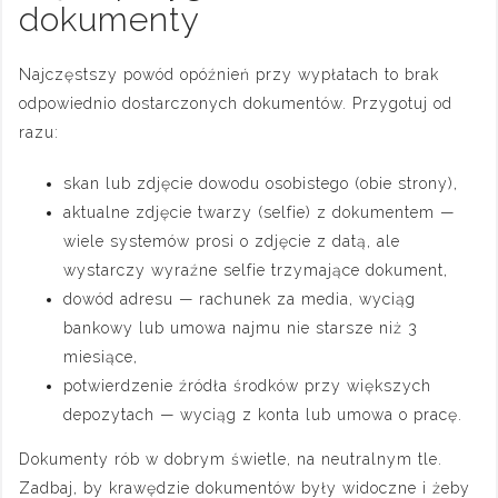
dokumenty
Najczęstszy powód opóźnień przy wypłatach to brak
odpowiednio dostarczonych dokumentów. Przygotuj od
razu:
skan lub zdjęcie dowodu osobistego (obie strony),
aktualne zdjęcie twarzy (selfie) z dokumentem —
wiele systemów prosi o zdjęcie z datą, ale
wystarczy wyraźne selfie trzymające dokument,
dowód adresu — rachunek za media, wyciąg
bankowy lub umowa najmu nie starsze niż 3
miesiące,
potwierdzenie źródła środków przy większych
depozytach — wyciąg z konta lub umowa o pracę.
Dokumenty rób w dobrym świetle, na neutralnym tle.
Zadbaj, by krawędzie dokumentów były widoczne i żeby