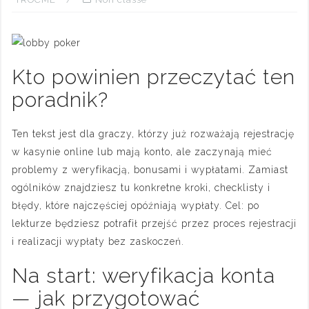
Kto powinien przeczytać ten
poradnik?
Ten tekst jest dla graczy, którzy już rozważają rejestrację
w kasynie online lub mają konto, ale zaczynają mieć
problemy z weryfikacją, bonusami i wypłatami. Zamiast
ogólników znajdziesz tu konkretne kroki, checklisty i
błędy, które najczęściej opóźniają wypłaty. Cel: po
lekturze będziesz potrafił przejść przez proces rejestracji
i realizacji wypłaty bez zaskoczeń.
Na start: weryfikacja konta
— jak przygotować