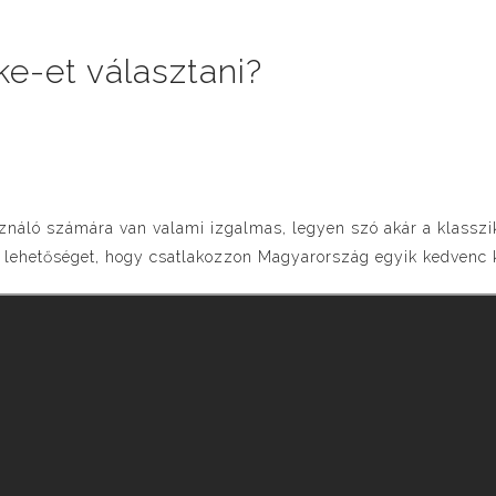
e-et választani?
ználó számára van valami izgalmas, legyen szó akár a klasszik
a lehetőséget, hogy csatlakozzon Magyarország egyik kedvenc