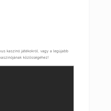
us kaszinó játékokról, vagy a legújabb
 kaszinójának közösségéhez!