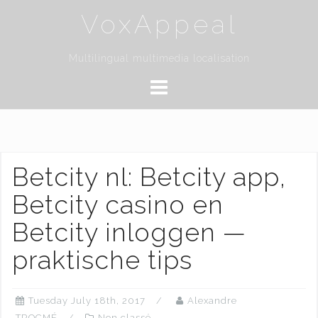
Skip
VoxAppeal
to
content
Multilingual multimedia localisation
Betcity nl: Betcity app,
Betcity casino en
Betcity inloggen —
praktische tips
Tuesday July 18th, 2017
Alexandre
TROCMÉ
Non classé