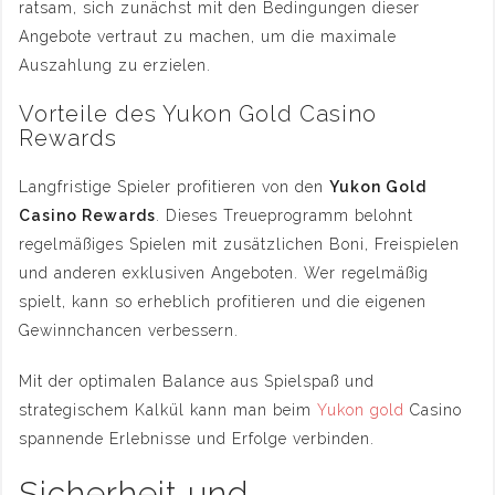
ratsam, sich zunächst mit den Bedingungen dieser
Angebote vertraut zu machen, um die maximale
Auszahlung zu erzielen.
Vorteile des Yukon Gold Casino
Rewards
Langfristige Spieler profitieren von den
Yukon Gold
Casino Rewards
. Dieses Treueprogramm belohnt
regelmäßiges Spielen mit zusätzlichen Boni, Freispielen
und anderen exklusiven Angeboten. Wer regelmäßig
spielt, kann so erheblich profitieren und die eigenen
Gewinnchancen verbessern.
Mit der optimalen Balance aus Spielspaß und
strategischem Kalkül kann man beim
Yukon gold
Casino
spannende Erlebnisse und Erfolge verbinden.
Sicherheit und