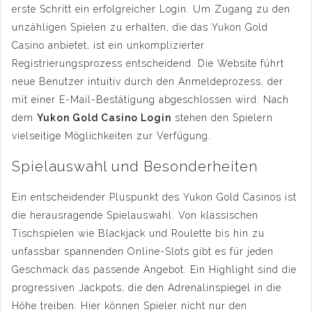
erste Schritt ein erfolgreicher Login. Um Zugang zu den
unzähligen Spielen zu erhalten, die das Yukon Gold
Casino anbietet, ist ein unkomplizierter
Registrierungsprozess entscheidend. Die Website führt
neue Benutzer intuitiv durch den Anmeldeprozess, der
mit einer E-Mail-Bestätigung abgeschlossen wird. Nach
dem
Yukon Gold Casino Login
stehen den Spielern
vielseitige Möglichkeiten zur Verfügung.
Spielauswahl und Besonderheiten
Ein entscheidender Pluspunkt des Yukon Gold Casinos ist
die herausragende Spielauswahl. Von klassischen
Tischspielen wie Blackjack und Roulette bis hin zu
unfassbar spannenden Online-Slots gibt es für jeden
Geschmack das passende Angebot. Ein Highlight sind die
progressiven Jackpots, die den Adrenalinspiegel in die
Höhe treiben. Hier können Spieler nicht nur den