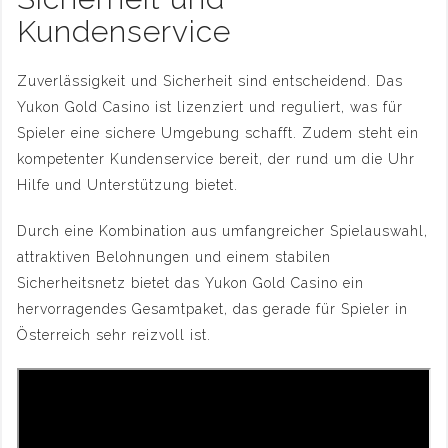
Kundenservice
Zuverlässigkeit und Sicherheit sind entscheidend. Das
Yukon Gold Casino ist lizenziert und reguliert, was für
Spieler eine sichere Umgebung schafft. Zudem steht ein
kompetenter Kundenservice bereit, der rund um die Uhr
Hilfe und Unterstützung bietet.
Durch eine Kombination aus umfangreicher Spielauswahl,
attraktiven Belohnungen und einem stabilen
Sicherheitsnetz bietet das Yukon Gold Casino ein
hervorragendes Gesamtpaket, das gerade für Spieler in
Österreich sehr reizvoll ist.