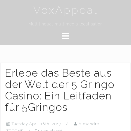
Skip
VoxAppeal
to
content
Multilingual multimedia localisation
Erlebe das Beste aus
der Welt der 5 Gringo
Casino: Ein Leitfaden
für 5Gringos
Tuesday April 18th, 2017
Alexandre
TROCMÉ
Non classé