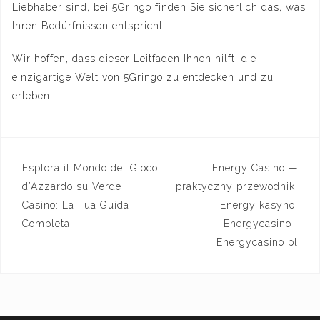
Liebhaber sind, bei 5Gringo finden Sie sicherlich das, was
Ihren Bedürfnissen entspricht.
Wir hoffen, dass dieser Leitfaden Ihnen hilft, die
einzigartige Welt von 5Gringo zu entdecken und zu
erleben.
Post
Esplora il Mondo del Gioco
Energy Casino —
navigation
d’Azzardo su Verde
praktyczny przewodnik:
Casino: La Tua Guida
Energy kasyno,
Completa
Energycasino i
Energycasino pl