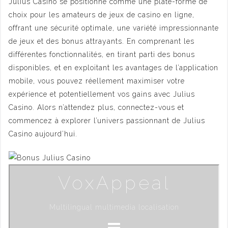
Julius Casino se positionne comme une plate-forme de
choix pour les amateurs de jeux de casino en ligne,
offrant une sécurité optimale, une variété impressionnante
de jeux et des bonus attrayants. En comprenant les
différentes fonctionnalités, en tirant parti des bonus
disponibles, et en exploitant les avantages de l’application
mobile, vous pouvez réellement maximiser votre
expérience et potentiellement vos gains avec Julius
Casino. Alors n’attendez plus, connectez-vous et
commencez à explorer l’univers passionnant de Julius
Casino aujourd’hui.