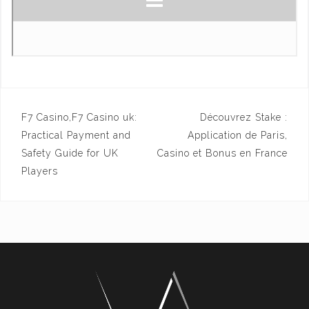
Post
F7 Casino,F7 Casino uk:
Découvrez Stake :
navigation
Practical Payment and
Application de Paris,
Safety Guide for UK
Casino et Bonus en France
Players