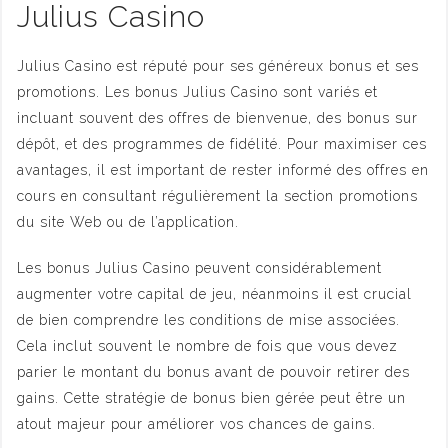
Julius Casino
Julius Casino est réputé pour ses généreux bonus et ses
promotions. Les bonus Julius Casino sont variés et
incluant souvent des offres de bienvenue, des bonus sur
dépôt, et des programmes de fidélité. Pour maximiser ces
avantages, il est important de rester informé des offres en
cours en consultant régulièrement la section promotions
du site Web ou de l’application.
Les bonus Julius Casino peuvent considérablement
augmenter votre capital de jeu, néanmoins il est crucial
de bien comprendre les conditions de mise associées.
Cela inclut souvent le nombre de fois que vous devez
parier le montant du bonus avant de pouvoir retirer des
gains. Cette stratégie de bonus bien gérée peut être un
atout majeur pour améliorer vos chances de gains.