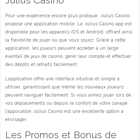
Julius Casino
Pour une expérience encore plus pratique, Julius Casino
propose une application mobile. La Julius Casino app est
disponible pour les appareils iOS et Android, offrant ainsi
la flexibilité de jouer où que vous soyez. Grâce à cette
application, les joueurs peuvent accéder à un large
éventail de jeux de casino, gérer leur compte et effectuer
des dépôts et retraits facilement.
L’application offre une interface intuitive et simple à
utiliser, garantissant que même les nouveaux joueurs
peuvent naviguer facilement. Si vous aimez jouer lors de
vos déplacements ou depuis le confort de votre canapé,
l’application Julius Casino est une excellente option à
envisager.
Les Promos et Bonus de