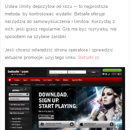
Ustaw limity depozytów od razu — to najprostsza
metoda, by kontrolować wydatki. Betsafe oferuje
narzędzia do samowykluczenia i limitów. Korzystaj z
nich, jeśli grasz regularnie. Gra ma być rozrywką, nie
sposobem na szybkie zarobki.
Jeśli chcesz odwiedzić stronę operatora i sprawdzić
aktualne promocje, użyj tego linku:
Betsafe pl
.