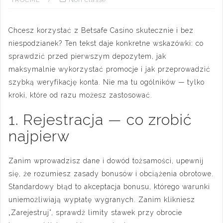
Chcesz korzystać z Betsafe Casino skutecznie i bez
niespodzianek? Ten tekst daje konkretne wskazówki: co
sprawdzić przed pierwszym depozytem, jak
maksymalnie wykorzystać promocje i jak przeprowadzić
szybką weryfikację konta. Nie ma tu ogólników — tylko
kroki, które od razu możesz zastosować.
1. Rejestracja — co zrobić
najpierw
Zanim wprowadzisz dane i dowód tożsamości, upewnij
się, że rozumiesz zasady bonusów i obciążenia obrotowe.
Standardowy błąd to akceptacja bonusu, którego warunki
uniemożliwiają wypłatę wygranych. Zanim klikniesz
„Zarejestruj”, sprawdź limity stawek przy obrocie