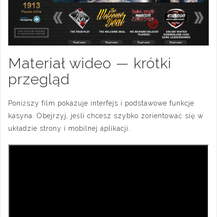
Materiał wideo — krótki
przegląd
Poniższy film pokazuje interfejs i podstawowe funkcje
kasyna. Obejrzyj, jeśli chcesz szybko zorientować się w
układzie strony i mobilnej aplikacji.