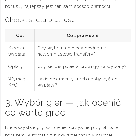
bonusu, najlepszy jest ten sam sposób płatności.
Checklist dla płatności
Cel
Co sprawdzić
Szybka
Czy wybrana metoda obsługuje
wypłata
natychmiastowe transfery?
Opłaty
Czy serwis pobiera prowizję za wypłaty?
Wymogi
Jakie dokumenty trzeba dołączyć do
KYC
wypłaty?
3. Wybór gier — jak ocenić,
co warto grać
Nie wszystkie gry są równie korzystne przy obrocie
bonusem. Automaty z niską zmiennością szybciej