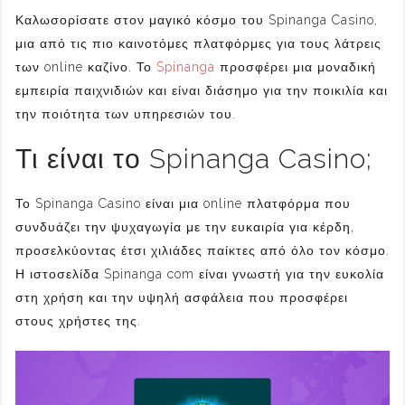
Καλωσορίσατε στον μαγικό κόσμο του Spinanga Casino,
μια από τις πιο καινοτόμες πλατφόρμες για τους λάτρεις
των online καζίνο. Το
Spinanga
προσφέρει μια μοναδική
εμπειρία παιχνιδιών και είναι διάσημο για την ποικιλία και
την ποιότητα των υπηρεσιών του.
Τι είναι το Spinanga Casino;
Το Spinanga Casino είναι μια online πλατφόρμα που
συνδυάζει την ψυχαγωγία με την ευκαιρία για κέρδη,
προσελκύοντας έτσι χιλιάδες παίκτες από όλο τον κόσμο.
Η ιστοσελίδα Spinanga com είναι γνωστή για την ευκολία
στη χρήση και την υψηλή ασφάλεια που προσφέρει
στους χρήστες της.