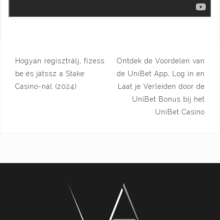
Post
Hogyan regisztrálj, fizess
Ontdek de Voordelen van
navigation
be és játssz a Stake
de UniBet App, Log in en
Casino-nál (2024)
Laat je Verleiden door de
UniBet Bonus bij het
UniBet Casino