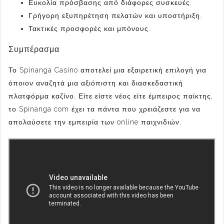
Ευκολία πρόσβασης από διάφορες συσκευές.
Γρήγορη εξυπηρέτηση πελατών και υποστήριξη.
Τακτικές προσφορές και μπόνους.
Συμπέρασμα
Το Spinanga Casino αποτελεί μια εξαιρετική επιλογή για
όποιον αναζητά μια αξιόπιστη και διασκεδαστική
πλατφόρμα καζίνο. Είτε είστε νέος είτε έμπειρος παίκτης,
το Spinanga com έχει τα πάντα που χρειάζεστε για να
απολαύσετε την εμπειρία των online παιχνιδιών.