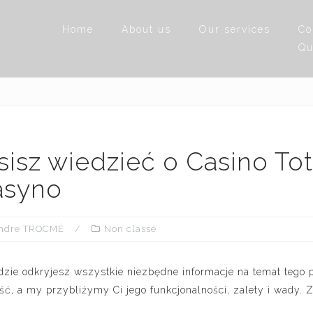
Home
About us
Our services
Co
Qu
sz wiedzieć o Casino Total
asyno
andre TROCMÉ
Non classé
gdzie odkryjesz wszystkie niezbędne informacje na temat tego 
, a my przybliżymy Ci jego funkcjonalności, zalety i wady. 