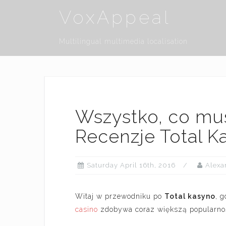
Skip
VoxAppeal
to
content
Multilingual multimedia localisation
Wszystko, co musi
Recenzje Total K
Saturday April 16th, 2016
Alex
Witaj w przewodniku po
Total kasyno
, 
casino
zdobywa coraz większą popularność