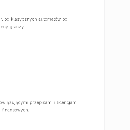
ier, od klasycznych automatów po
ięcy graczy.
bowiązującymi przepisami i licencjami.
i finansowych.