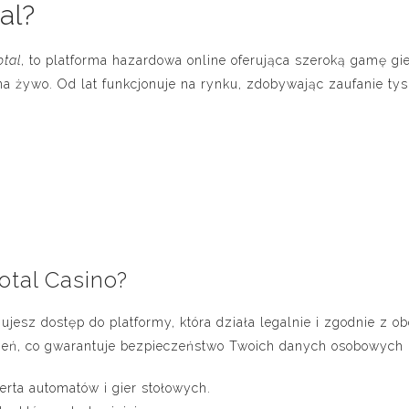
al?
otal
, to platforma hazardowa online oferująca szeroką gamę g
a żywo. Od lat funkcjonuje na rynku, zdobywając zaufanie tys
otal Casino?
ujesz dostęp do platformy, która działa legalnie i zgodnie z o
zeń, co gwarantuje bezpieczeństwo Twoich danych osobowych 
erta automatów i gier stołowych.